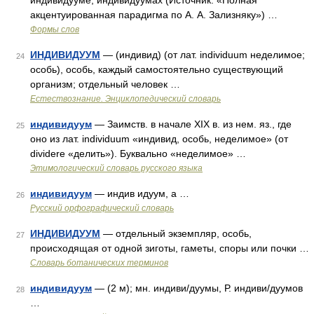
индивидууме, индивидуумах (Источник: «Полная
акцентуированная парадигма по А. А. Зализняку») …
Формы слов
ИНДИВИДУУМ
— (индивид) (от лат. individuum неделимое;
24
особь), особь, каждый самостоятельно существующий
организм; отдельный человек …
Естествознание. Энциклопедический словарь
индивидуум
— Заимств. в начале XIX в. из нем. яз., где
25
оно из лат. individuum «индивид, особь, неделимое» (от
dividere «делить»). Буквально «неделимое» …
Этимологический словарь русского языка
индивидуум
— индив идуум, а …
26
Русский орфографический словарь
ИНДИВИДУУМ
— отдельный экземпляр, особь,
27
происходящая от одной зиготы, гаметы, споры или почки …
Словарь ботанических терминов
индивидуум
— (2 м); мн. индиви/дуумы, Р. индиви/дуумов
28
…