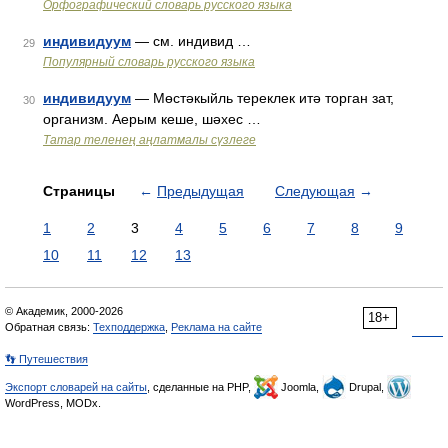
Орфографический словарь русского языка
индивидуум
— см. индивид …
29
Популярный словарь русского языка
индивидуум
— Мөстәкыйль тереклек итә торган зат,
30
организм. Аерым кеше, шәхес …
Татар теленең аңлатмалы сүзлеге
Страницы
←
Предыдущая
Следующая
→
1
2
3
4
5
6
7
8
9
10
11
12
13
© Академик, 2000-2026
18+
Обратная связь:
Техподдержка
,
Реклама на сайте
👣 Путешествия
Экспорт словарей на сайты
, сделанные на PHP,
Joomla,
Drupal,
WordPress, MODx.